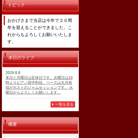
トピック
おかげさまで当店は今年で２０周
年を迎えることができました。こ
れからもよろしくお願いいたしま
す。
本日のライブ
2026.8.8
本日と月曜日は定休日です。火曜日は19
時よりピアノ田中利佳、ベースは大月裕
信がホストのジャムセッションです。 火
曜日からよろしくお願いします。
一覧を見る
概要