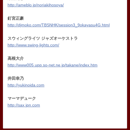
http://ameblo.jp/noriakihosoya/
釘宮正豪
http://djmoko.com/TBSNHK/session3_9okayasu4G.html
スウィングライツ ジャズオーケストラ
http://www.swing-lights.com/
高根大介
http://www005.upp.so-net.ne.jp/takane/index.htm
井田幸乃
http://yukinoida.com
マーマデューク
http://sax.jpn.com