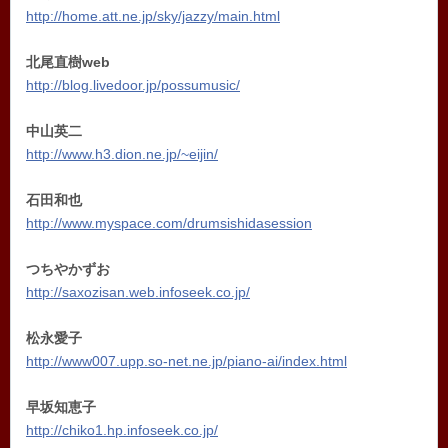
http://home.att.ne.jp/sky/jazzy/main.html
北尾直樹web
http://blog.livedoor.jp/possumusic/
中山英二
http://www.h3.dion.ne.jp/~eijin/
石田和也
http://www.myspace.com/drumsishidasession
つちやかずお
http://saxozisan.web.infoseek.co.jp/
松永愛子
http://www007.upp.so-net.ne.jp/piano-ai/index.html
早坂知恵子
http://chiko1.hp.infoseek.co.jp/