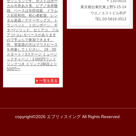
セッションです。ホストはボー
〒110-0015
カル今井あさ美、ピアノ永井隆
東京都台東区東上野3-15-14
雄、ベースは矢田佳延 ドラム
ウエノエストビルB1F
ス石田和也。初心者歓迎。レン
TEL:03-5818-3513
タル楽器／テナーサックス、ト
ランペット、トロンボーン、ギ
ター(ソリッド、セミアコ、フル
アコ),エレキベースがあります
ので手ぶらで参加できます。
尚、管楽器の方はマウスピース
を持参してください。 19：00
スタート！3ステージ ミュージ
ックチャージ：3,000円ワンド
リンクつき ドリンク2杯目より
500円〜
一覧を見る
copyright©2026 エブリィスイング All Rights Reserved.