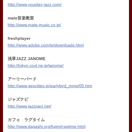
http://www.youplay-jazz.com/
mate音楽教室
http://www.mate-music.co.jp/
freshplayer
http://www.adobe.com/jp/downloads.html
浅草JAZZ JANOME
http://tokyo.cool.ne.jp/janome/
アーリーバード
http://www.geocities.jp/earlybird_mmp/05.htm
ジャズナビ
http://www.jazznavi.net/
カフェ ラグタイム
http://www.dagashi.org/fujimi/ragtime.html