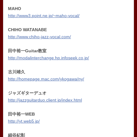
MAHO
http://www3.point.ne.jp/~maho-vocal/
CHIHO WATANABE
http://www.chiho-jazz-vocal.com/
田中裕一Guitar教室
http://modalinterchange.hp.infoseek.co.jp/
古川靖久
http://homepage.mac.com/ykogawa/ny/
ジャズギターデュオ
http://jazzguitarduo.client.jp/index.html
田中裕一WEB
http://yt.web5.jp/
細谷紀彰