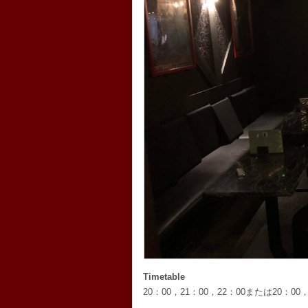
Timetable
20：00，21：00，22：00または20：00，