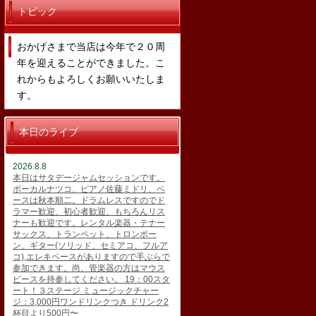
トピック
おかげさまで当店は今年で２０周
年を迎えることができました。こ
れからもよろしくお願いいたしま
す。
本日のライブ
2026.8.8
本日はサタデージャムセッションです。
ボーカルナツコ、ピアノ佐藤ミドリ、ベ
ースは秋本順二。ドラムレスですのでド
ラマー歓迎、初心者歓迎、もちろんリス
ナーも歓迎です。レンタル楽器・テナー
サックス、トランペット、トロンボー
ン、ギター(ソリッド、セミアコ、フルア
コ),エレキベースがありますので手ぶらで
参加できます。尚、管楽器の方はマウス
ピースを持参してください。 19：00スタ
ート！３ステージ ミュージックチャー
ジ：3,000円ワンドリンクつき ドリンク2
杯目より500円〜