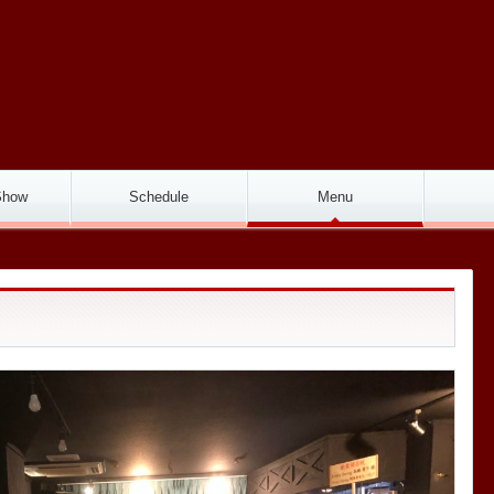
〒11
Show
Schedule
Menu