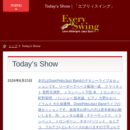
menu
Today’s Show｜「エブリィスイング」
トップ
Today’s Show
Today’s Show
2026年6月23日
本日はDixiePekoJazz Bandのデキシーライブ＆セッ
ションです。リーダーでベース菊池一成 、クラリネッ
ト 菅野天津男 、トランペット下田 卓、トロンボーン
町野英明、バンジョー 坂本誠、ピアノ 大野かおり、
ドラムス 大久保通博、DixiePekoJazz Bandライブの
後セッションです。楽器等お持ちの方は是非参加お願
いします。尚、レンタル楽器・テナーサックス、トラ
ンペット、トロンボーン、ギター(ソリッド、セミア
コ、フルアコ),エレキベースがありますので手ぶらで