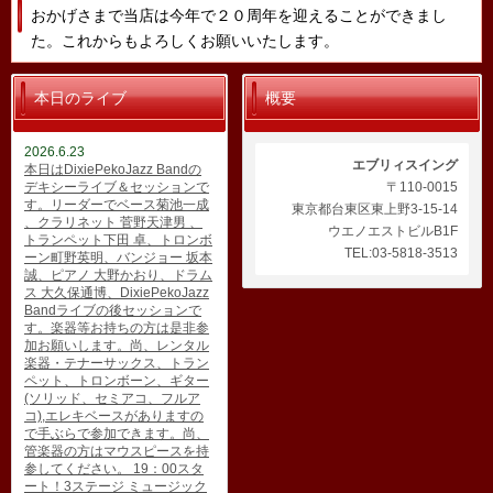
おかげさまで当店は今年で２０周年を迎えることができまし
た。これからもよろしくお願いいたします。
本日のライブ
概要
2026.6.23
エブリィスイング
本日はDixiePekoJazz Bandの
デキシーライブ＆セッションで
〒110-0015
す。リーダーでベース菊池一成
東京都台東区東上野3-15-14
、クラリネット 菅野天津男 、
ウエノエストビルB1F
トランペット下田 卓、トロンボ
TEL:03-5818-3513
ーン町野英明、バンジョー 坂本
誠、ピアノ 大野かおり、ドラム
ス 大久保通博、DixiePekoJazz
Bandライブの後セッションで
す。楽器等お持ちの方は是非参
加お願いします。尚、レンタル
楽器・テナーサックス、トラン
ペット、トロンボーン、ギター
(ソリッド、セミアコ、フルア
コ),エレキベースがありますの
で手ぶらで参加できます。尚、
管楽器の方はマウスピースを持
参してください。 19：00スタ
ート！3ステージ ミュージック