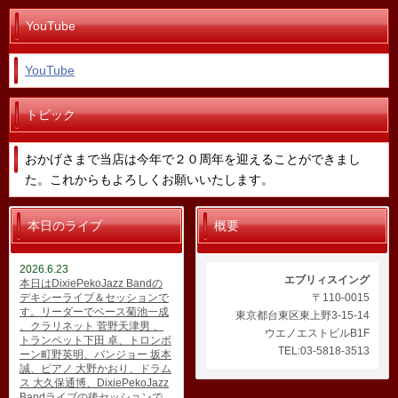
YouTube
YouTube
トピック
おかげさまで当店は今年で２０周年を迎えることができまし
た。これからもよろしくお願いいたします。
本日のライブ
概要
2026.6.23
エブリィスイング
本日はDixiePekoJazz Bandの
デキシーライブ＆セッションで
〒110-0015
す。リーダーでベース菊池一成
東京都台東区東上野3-15-14
、クラリネット 菅野天津男 、
ウエノエストビルB1F
トランペット下田 卓、トロンボ
TEL:03-5818-3513
ーン町野英明、バンジョー 坂本
誠、ピアノ 大野かおり、ドラム
ス 大久保通博、DixiePekoJazz
Bandライブの後セッションで