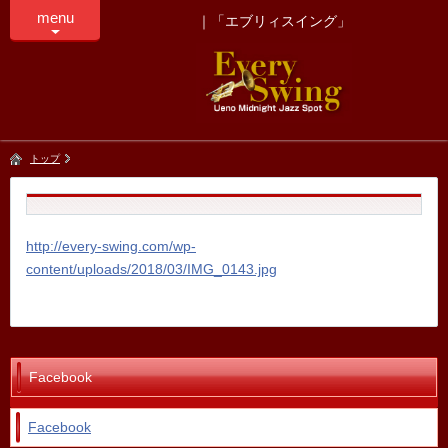
menu
｜「エブリィスイング」
トップ
http://every-swing.com/wp-
content/uploads/2018/03/IMG_0143.jpg
Facebook
Facebook